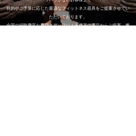
目的やご予算に応じた最適なフィットネス器具をご提案させてい
ただいております。
全国の経験豊富な専門スタッフによる機器の選定からご提案、搬
入・設置・組立までの全てをご対応いたします。
お客様一人一人に専任のスタッフがつき、お客様の目的に沿った
ご提案、サポートをさせていただきます。
どんな些細なことでもお気軽にご相談ください。
お問い合わせフォーム
電話受付時間：平日 10:00～17:00
営業担当直通
TEL.080-6994-4614