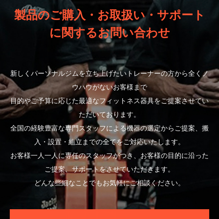
製品のご購入・お取扱い・サポート
に関するお問い合わせ
新しくパーソナルジムを立ち上げたいトレーナーの方から全くノ
ウハウがないお客様まで
目的やご予算に応じた最適なフィットネス器具をご提案させてい
ただいております。
全国の経験豊富な専門スタッフによる機器の選定からご提案、搬
入・設置・組立までの全てをご対応いたします。
お客様一人一人に専任のスタッフがつき、お客様の目的に沿った
ご提案、サポートをさせていただきます。
どんな些細なことでもお気軽にご相談ください。