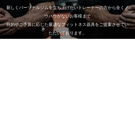
新しくパーソナルジムを立ち上げたいトレーナーの方から全くノ
ウハウがないお客様まで
目的やご予算に応じた最適なフィットネス器具をご提案させてい
ただいております。
全国の経験豊富な専門スタッフによる機器の選定からご提案、搬
入・設置・組立までの全てをご対応いたします。
お客様一人一人に専任のスタッフがつき、お客様の目的に沿った
ご提案、サポートをさせていただきます。
どんな些細なことでもお気軽にご相談ください。
お問い合わせフォーム
電話受付時間：平日 10:00～17:00