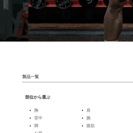
製品一覧
部位から選ぶ
胸
肩
背中
腕
脚
腹筋