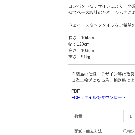
コンパクトなデザインにより、小
省スペース設計のため、ジム内に
ウェイトスタックタイプをご希望の
長さ：104cm
幅：120cm
高さ：103cm
重さ：91kg
※製品の仕様・デザイン等は改良
は海上輸送になる為、輸送時によ
PDF
PDFファイルをダウンロード
数量
配送・組立方法
輸