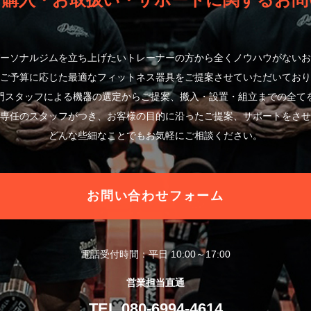
ご購入・お取扱い・サポートに関するお問
ーソナルジムを立ち上げたいトレーナーの方から全くノウハウがないお
ご予算に応じた最適なフィットネス器具をご提案させていただいており
門スタッフによる機器の選定からご提案、搬入・設置・組立までの全て
専任のスタッフがつき、お客様の目的に沿ったご提案、サポートをさせ
どんな些細なことでもお気軽にご相談ください。
お問い合わせフォーム
電話受付時間：平日 10:00～17:00
営業担当直通
TEL.080-6994-4614