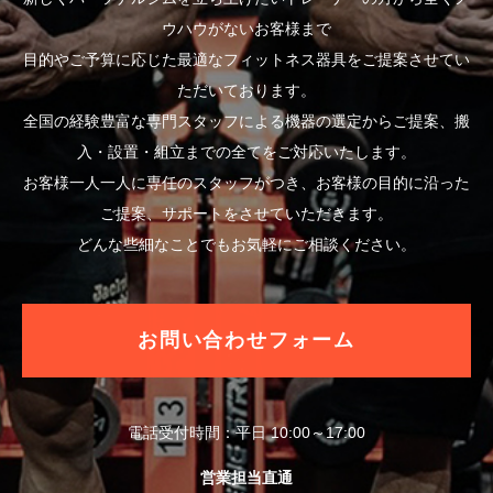
ウハウがないお客様まで
目的やご予算に応じた最適なフィットネス器具をご提案させてい
ただいております。
全国の経験豊富な専門スタッフによる機器の選定からご提案、搬
入・設置・組立までの全てをご対応いたします。
お客様一人一人に専任のスタッフがつき、お客様の目的に沿った
ご提案、サポートをさせていただきます。
どんな些細なことでもお気軽にご相談ください。
お問い合わせフォーム
電話受付時間：平日 10:00～17:00
営業担当直通