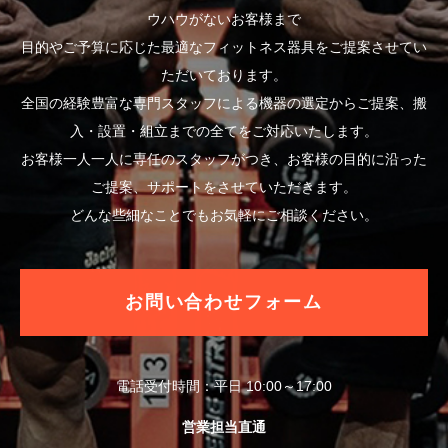
ウハウがないお客様まで
目的やご予算に応じた最適なフィットネス器具をご提案させてい
ただいております。
全国の経験豊富な専門スタッフによる機器の選定からご提案、搬
入・設置・組立までの全てをご対応いたします。
お客様一人一人に専任のスタッフがつき、お客様の目的に沿った
ご提案、サポートをさせていただきます。
どんな些細なことでもお気軽にご相談ください。
お問い合わせフォーム
電話受付時間：平日 10:00～17:00
営業担当直通