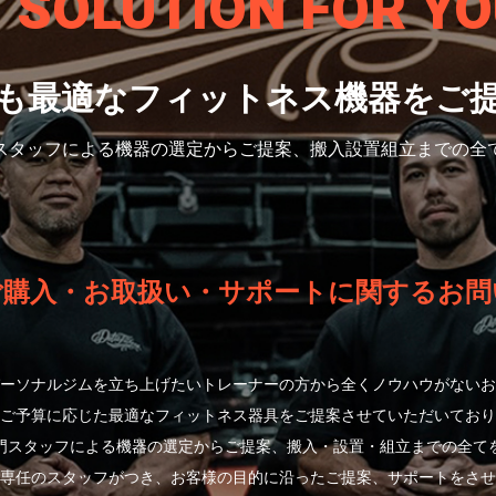
S SOLUTION
FOR YO
も最適なフィットネス機器をご
スタッフによる機器の選定から
ご提案、搬入設置組立までの全
ご購入・お取扱い・サポートに関するお問
ーソナルジムを立ち上げたいトレーナーの方から全くノウハウがないお
ご予算に応じた最適なフィットネス器具をご提案させていただいており
門スタッフによる機器の選定からご提案、搬入・設置・組立までの全て
専任のスタッフがつき、お客様の目的に沿ったご提案、サポートをさせ