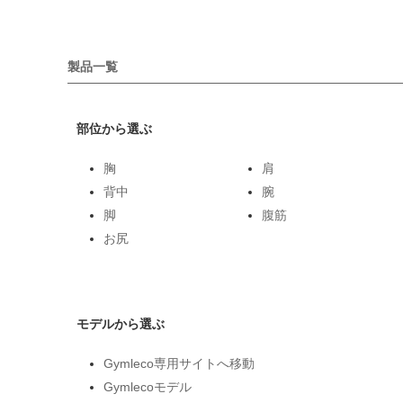
製品一覧
部位から選ぶ
胸
肩
背中
腕
脚
腹筋
お尻
モデルから選ぶ
Gymleco専用サイトへ移動
Gymlecoモデル