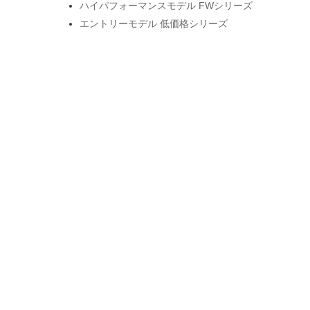
ハイパフォーマンスモデル FWシリーズ
エントリーモデル 低価格シリーズ
ベーシックモデル DFシリーズ
Booty Builder お尻特化マシン
コンディショニングシリーズ
SPEEDIANCEモデル