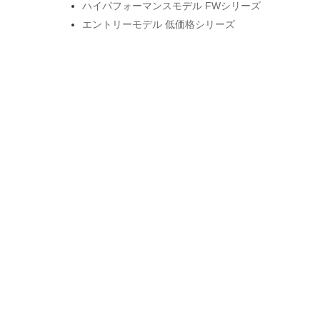
ハイパフォーマンスモデル FWシリーズ
エントリーモデル 低価格シリーズ
ベーシックモデル DFシリーズ
Booty Builder お尻特化マシン
コンディショニングシリーズ
SPEEDIANCEモデル