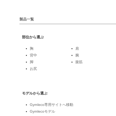
製品一覧
部位から選ぶ
胸
肩
背中
腕
脚
腹筋
お尻
モデルから選ぶ
Gymleco専用サイトへ移動
Gymlecoモデル