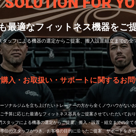
S SOLUTION
FOR YO
も最適なフィットネス機器をご
スタッフによる機器の選定から
ご提案、搬入設置組立までの全
ご購入・お取扱い・サポートに関するお問
ーソナルジムを立ち上げたいトレーナーの方から全くノウハウがないお
ご予算に応じた最適なフィットネス器具をご提案させていただいており
門スタッフによる機器の選定からご提案、搬入・設置・組立までの全て
専任のスタッフがつき、お客様の目的に沿ったご提案、サポートをさせ