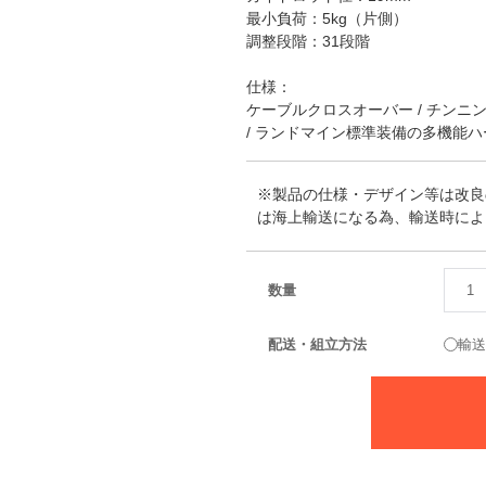
最小負荷：5kg（片側）
調整段階：31段階
仕様：
ケーブルクロスオーバー / チンニング
/ ランドマイン標準装備の多機能
※製品の仕様・デザイン等は改良
は海上輸送になる為、輸送時によ
数量
配送・組立方法
輸