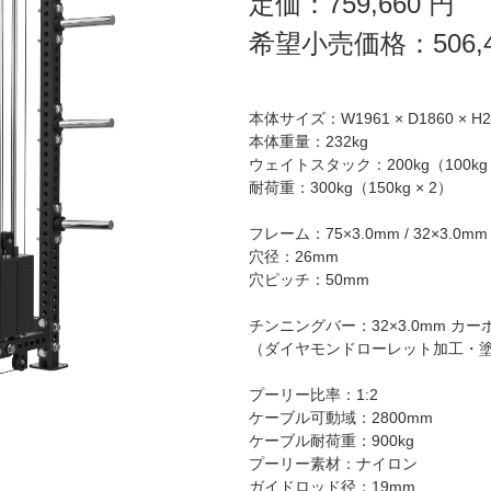
定価：
759,660
円
希望小売価格：
506,
本体サイズ：W1961 × D1860 × H2
本体重量：232kg
ウェイトスタック：200kg（100kg 
耐荷重：300kg（150kg × 2）
フレーム：75×3.0mm / 32×3.0mm
穴径：26mm
穴ピッチ：50mm
チンニングバー：32×3.0mm カ
（ダイヤモンドローレット加工・
プーリー比率：1:2
ケーブル可動域：2800mm
ケーブル耐荷重：900kg
プーリー素材：ナイロン
ガイドロッド径：19mm