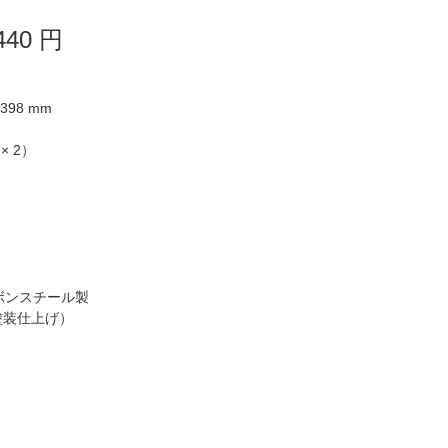
440
円
398 mm
× 2）
ーボンスチール製
塗装仕上げ）