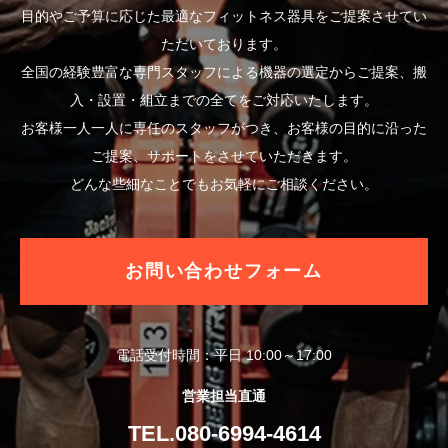
目的やご予算に応じた最適なフィットネス器具をご提案させてい
ただいております。
全国の経験豊富な専門スタッフによる機器の選定からご提案、搬
入・設置・組立までの全てをご対応いたします。
お客様一人一人に専任のスタッフがつき、お客様の目的に沿った
ご提案、サポートをさせていただきます。
どんな些細なことでもお気軽にご相談ください。
お問い合わせフォーム
電話受付時間：平日 10:00～17:00
営業担当直通
TEL.080-6994-4614