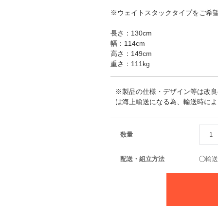
※ウェイトスタックタイプをご希望
長さ：130cm
幅：114cm
高さ：149cm
重さ：111kg
※製品の仕様・デザイン等は改良
は海上輸送になる為、輸送時によ
数量
配送・組立方法
輸