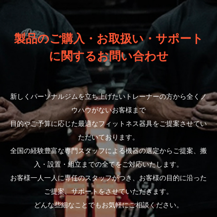
製品のご購入・お取扱い・サポート
に関するお問い合わせ
新しくパーソナルジムを立ち上げたいトレーナーの方から全くノ
ウハウがないお客様まで
目的やご予算に応じた最適なフィットネス器具をご提案させてい
ただいております。
全国の経験豊富な専門スタッフによる機器の選定からご提案、搬
入・設置・組立までの全てをご対応いたします。
お客様一人一人に専任のスタッフがつき、お客様の目的に沿った
ご提案、サポートをさせていただきます。
どんな些細なことでもお気軽にご相談ください。