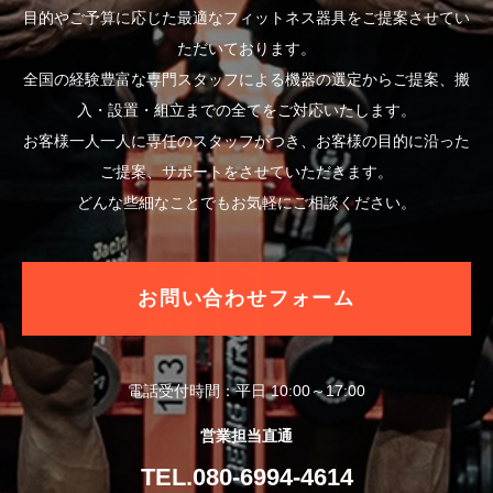
目的やご予算に応じた最適なフィットネス器具をご提案させてい
ただいております。
全国の経験豊富な専門スタッフによる機器の選定からご提案、搬
入・設置・組立までの全てをご対応いたします。
お客様一人一人に専任のスタッフがつき、お客様の目的に沿った
ご提案、サポートをさせていただきます。
どんな些細なことでもお気軽にご相談ください。
お問い合わせフォーム
電話受付時間：平日 10:00～17:00
営業担当直通
TEL.080-6994-4614